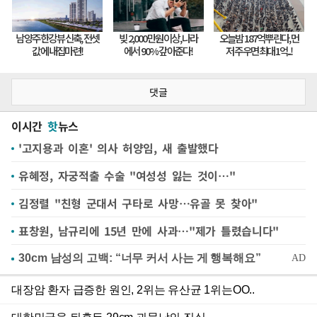
댓글
이시간
핫
뉴스
'고지용과 이혼' 의사 허양임, 새 출발했다
유혜정, 자궁적출 수술 "여성성 잃는 것이…"
김정렬 "친형 군대서 구타로 사망…유골 못 찾아"
표창원, 남규리에 15년 만에 사과…"제가 틀렸습니다"