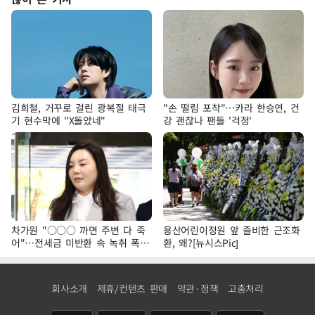
김희철, 거꾸로 걸린 광복절 태극
"손 떨림 포착"…카라 한승연, 건
기 현수막에 "X돌았네"
강 괜찮나 팬들 '걱정'
차가원 "○○○ 까면 주변 다 죽
용산어린이정원 앞 즐비한 근조화
어"…전세금 미반환 속 녹취 폭로
환, 왜?[뉴시스Pic]
파장
회사소개
제휴/컨텐츠 판매
약관·정책
고충처리