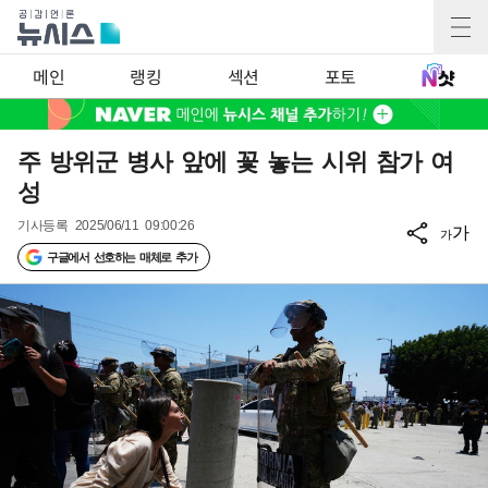
메인
랭킹
섹션
포토
주 방위군 병사 앞에 꽃 놓는 시위 참가 여
성
기사등록
2025/06/11 09:00:26
가
가
구글에서 선호하는 매체로 추가