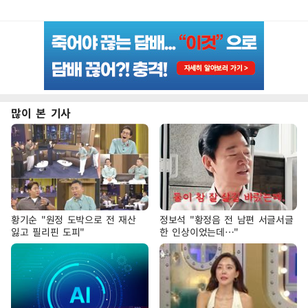
많이 본 기사
황기순 "원정 도박으로 전 재산
정보석 "황정음 전 남편 서글서글
잃고 필리핀 도피"
한 인상이었는데…"