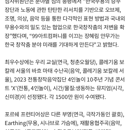
심사위원단은 분야별 심의 총평에서 "한국무용의 승무
장단과 노동에 관한 탄탄한 리서치를 기반으로 오브제,
조명, 의상, 음악 등을 통한 다각적인 표현 방법과 국내외
무용수와의 밀도 있는 협업으로 한국창작춤의 저변을 확
장”했다며, “99아트컴퍼니를 이끄는 장혜림 안무가는
한국 창작춤 분야 미래를 기대하게 만든다"고 밝혔다.
최우수상에는 우리 교실(연극, 청춘오월당), 콜레기움 보
칼레 서울의 바흐 마태 수난곡(음악, 콜레기움 보칼레 서
울), 2023 전통창작음악집단 4인놀이 10주년 기념 콘서
트 'X'(전통, 4인놀이), 시간/물질:생동하는 뮤지엄(시각,
신미경)이 선정됐다. 각 1500만 원이 수여됐다.
포르쉐 프런티어상은 다른 부영(연극, 극작가동인 괄호),
Earthing(무용, 시나브로 가슴에), 재활용협주곡(음악,