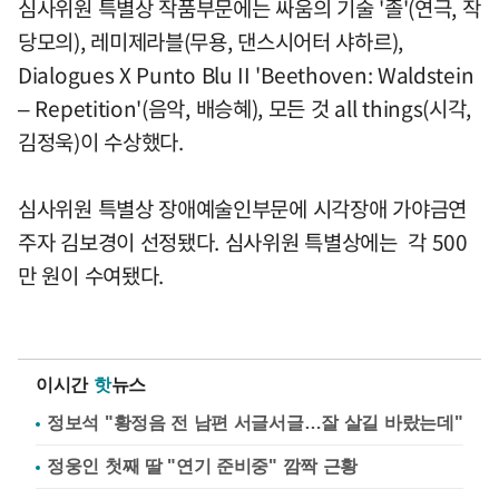
심사위원 특별상 작품부문에는 싸움의 기술 '졸'(연극, 작
당모의), 레미제라블(무용, 댄스시어터 샤하르),
Dialogues X Punto Blu II 'Beethoven: Waldstein
– Repetition'(음악, 배승혜), 모든 것 all things(시각,
김정욱)이 수상했다.
심사위원 특별상 장애예술인부문에 시각장애 가야금연
주자 김보경이 선정됐다. 심사위원 특별상에는 각 500
만 원이 수여됐다.
이시간
핫
뉴스
정보석 "황정음 전 남편 서글서글…잘 살길 바랐는데"
정웅인 첫째 딸 "연기 준비중" 깜짝 근황