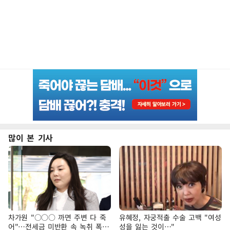
많이 본 기사
차가원 "○○○ 까면 주변 다 죽
유혜정, 자궁적출 수술 고백 "여성
어"…전세금 미반환 속 녹취 폭로
성을 잃는 것이…"