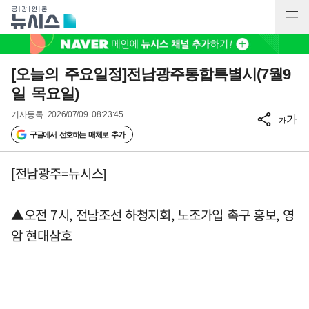
[오늘의 주요일정]전남광주통합특별시(7월9
일 목요일)
기사등록
2026/07/09 08:23:45
가
가
구글에서 선호하는 매체로 추가
[전남광주=뉴시스]
▲오전 7시, 전남조선 하청지회, 노조가입 촉구 홍보, 영
암 현대삼호