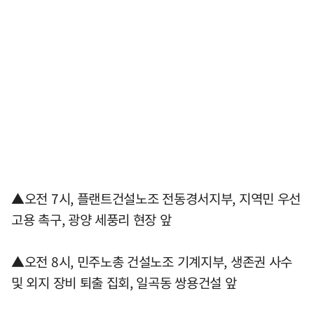
▲오전 7시, 플랜트건설노조 전동경서지부, 지역민 우선
고용 촉구, 광양 세풍리 현장 앞
▲오전 8시, 민주노총 건설노조 기계지부, 생존권 사수
및 외지 장비 퇴출 집회, 일곡동 쌍용건설 앞