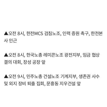
▲오전 8시, 한전MCS 검침노조, 인력 증원 촉구, 한전본
사 인근
▲오전 8시, 한국노총 레미콘노조 광전지부, 임금 협상
결의 대회, 장성 공장 앞
▲오전 9시, 민주노총 건설노조 기계지부, 생존권 사수
및 외지 장비 퇴출 집회, 문흥동 지우건설 앞