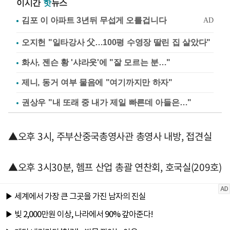
이시간
핫
뉴스
오지헌 "일타강사 父…100평 수영장 딸린 집 살았다"
화사, 젠슨 황 '샤라웃'에 "잘 모르는 분…"
제니, 동거 여부 물음에 "여기까지만 하자"
권상우 "내 또래 중 내가 제일 빠른데 아들은…"
▲오후 3시, 주부산중국총영사관 총영사 내방, 접견실
▲오후 3시30분, 헴프 산업 총괄 연찬회, 호국실(209호)