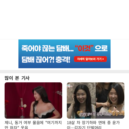
많이 본 기사
제니, 동거 여부 물음에 "여기까지
18살 차 장기하와 연애 중 윤가
만 하자" 웃음
이…갑자기 단발머리