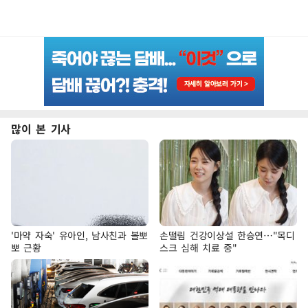
많이 본 기사
'마약 자숙' 유아인, 남사친과 볼뽀
손떨림 건강이상설 한승연…"목디
뽀 근황
스크 심해 치료 중"