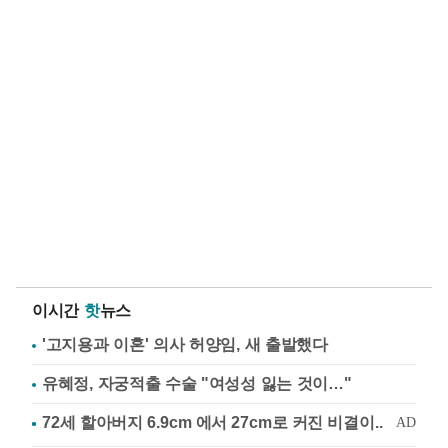
이시간
핫
뉴스
'고지용과 이혼' 의사 허양임, 새 출발했다
유혜정, 자궁적출 수술 "여성성 잃는 것이…"