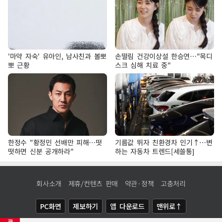
'마약 자숙' 유아인, 남사친과 볼뽀
손떨림 건강이상설 한승연…"목디
뽀 근황
스크 심해 치료 중"
한정수 "황정민 선배만 피해…떳
기름값 뛰자 친환경차 인기↑…변
떳하면 신분 공개하라"
하는 자동차 트렌드[세쓸통]
회사소개
제휴/컨텐츠 판매
약관·정책
고충처리
PC화면
제보하기
앱 다운로드
맨위로↑
광