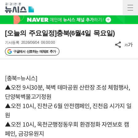
[오늘의 주요일정]충북(6월4일 목요일)
기사등록
2026/06/04 06:00:00
가
가
구글에서 선호하는 매체로 추가
[충북=뉴시스]
▲오전 9시30분, 북벽 테마공원 산란장 조성 체험행사,
단양북벽물고기정원
▲오전 10시, 진천군 6월 안전캠페인, 진천읍 시가지 일
원
▲오전 10시, 옥천군행정동우회 환경정화 자연보호 캠
페인, 금강유원지