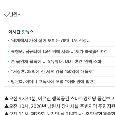
◇남원시
이시간
핫
뉴스
표창원, 남규리에 15년 만에 사과…"제가 틀렸습니다"
손 묶인채 물속에… 女유튜버, UDT 훈련 완벽 소화
"서장훈, 28억에 산 서초 건물 450억에 매물로"
방은희, 어머니 고독사에 오열 "이틀 만에 발견"
▲오전 9시30분, 어르신 행복공간 스마트경로당 중간보고
▲오전 10시, 2026년 남원시 장사시설 주변지역 주민지
▲오전 11시, 제29회 노인의 날 기념행사, 춘향문화예술