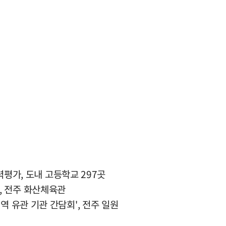
학력평가, 도내 고등학교 297곳
, 전주 화산체육관
역 유관 기관 간담회', 전주 일원