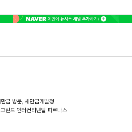
 새만금 방문, 새만금개발청
, 그린드 인터컨티넨탈 파르나스