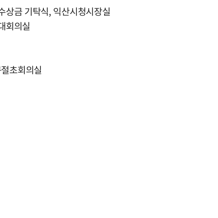
 수상금 기탁식, 익산시청시장실
청대회의실
 구절초회의실