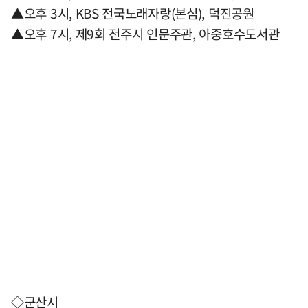
▲오후 3시, KBS 전국노래자랑(본심), 덕진공원
▲오후 7시, 제9회 전주시 인문주관, 아중호수도서관
◇군산시