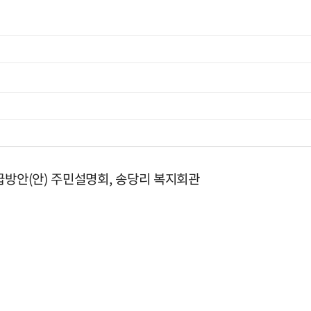
급방안(안) 주민설명회, 송당리 복지회관