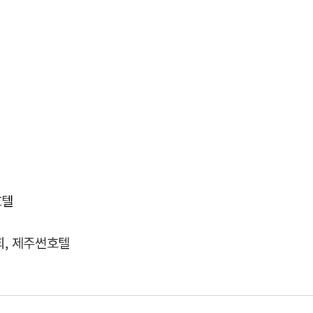
호텔
회, 제주썬호텔