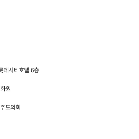
 롯데시티호텔 6층
문화원
 제주도의회