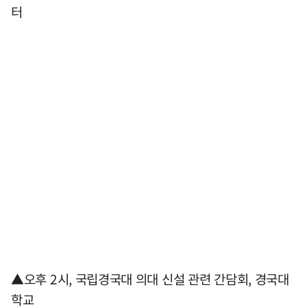
터
▲오후 2시, 국립경국대 의대 신설 관련 간담회, 경국대
학교