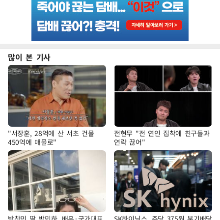
많이 본 기사
"서장훈, 28억에 산 서초 건물
전현무 "전 연인 집착에 친구들과
450억에 매물로"
연락 끊어"
박찬민 딸 박민하, 배우·국가대표
SK하이닉스, 주당 375원 분기배당