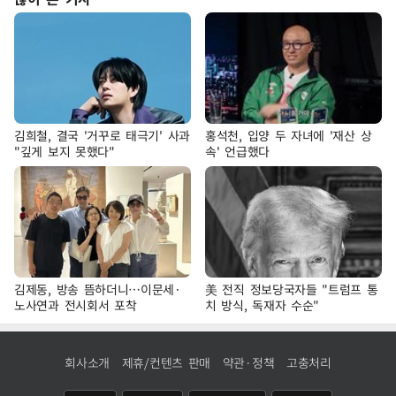
김희철, 결국 '거꾸로 태극기' 사과
홍석천, 입양 두 자녀에 '재산 상
"깊게 보지 못했다"
속' 언급했다
김제동, 방송 뜸하더니…이문세·
美 전직 정보당국자들 "트럼프 통
노사연과 전시회서 포착
치 방식, 독재자 수순"
회사소개
제휴/컨텐츠 판매
약관·정책
고충처리