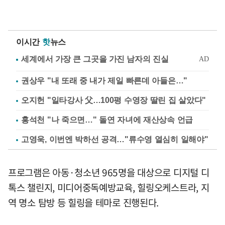
이시간
핫
뉴스
권상우 "내 또래 중 내가 제일 빠른데 아들은…"
오지헌 "일타강사 父…100평 수영장 딸린 집 살았다"
홍석천 "나 죽으면…" 돌연 자녀에 재산상속 언급
고영욱, 이번엔 박하선 공격…"류수영 열심히 일해야"
프로그램은 아동·청소년 965명을 대상으로 디지털 디
톡스 챌린지, 미디어중독예방교육, 힐링오케스트라, 지
역 명소 탐방 등 힐링을 테마로 진행된다.