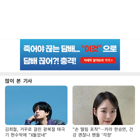
많이 본 기사
김희철, 거꾸로 걸린 광복절 태극
"손 떨림 포착"…카라 한승연, 건
기 현수막에 "X돌았네"
강 괜찮나 팬들 '걱정'