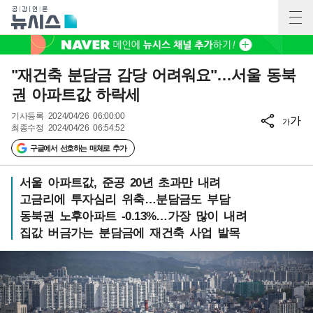
"재건축 분담금 감당 어려워요"…서울 동북
권 아파트값 하락세
기사등록
2024/04/26 06:00:00
가
가
최종수정
2024/04/26 06:54:52
구글에서 선호하는 매체로 추가
서울 아파트값, 준공 20년 초과만 내려
고금리에 투자심리 위축…분담금도 부담
동북권 노후아파트 -0.13%…가장 많이 내려
집값 버금가는 분담금에 재건축 사업 발목