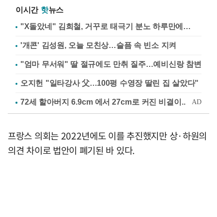
이시간
핫
뉴스
"X돌았네" 김희철, 거꾸로 태극기 분노 하루만에…
'개콘' 김성원, 오늘 모친상…슬픔 속 빈소 지켜
"엄마 무서워" 딸 절규에도 만취 질주…예비신랑 참변
오지헌 "일타강사 父…100평 수영장 딸린 집 살았다"
프랑스 의회는 2022년에도 이를 추진했지만 상·하원의
의견 차이로 법안이 폐기된 바 있다.