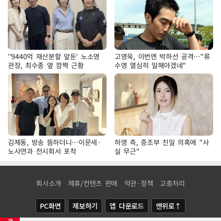
''9440억 재산분할 앞둔' 노소영
고영욱, 이번엔 박하선 공격…"류
관장, 최수종 옆 깜짝 근황
수영 열심히 일해야겠네"
김제동, 방송 뜸하더니…이문세·
하영 측, 증조부 친일 의혹에 "사
노사연과 전시회서 포착
실 무근"
회사소개
제휴/컨텐츠 판매
약관·정책
고충처리
PC화면
제보하기
앱 다운로드
맨위로↑