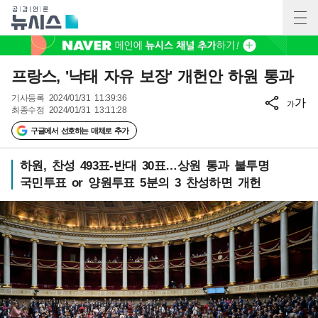
프랑스, '낙태 자유 보장' 개헌안 하원 통과
기사등록
2024/01/31 11:39:36
가
가
최종수정
2024/01/31 13:11:28
구글에서 선호하는 매체로 추가
하원, 찬성 493표-반대 30표…상원 통과 불투명
국민투표 or 양원투표 5분의 3 찬성하면 개헌