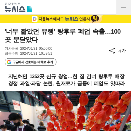
'너무 짧았던 유행' 탕후루 폐업 속출…100
곳 문닫았다
기사등록
2024/01/31 05:00:00
가
가
최종수정
2024/01/31 10:59:51
구글에서 선호하는 매체로 추가
지난해만 1352곳 신규 창업…한 집 건너 탕후루 매장
경쟁 과열·과당 논란, 원재료가 급등에 폐업도 잇따라