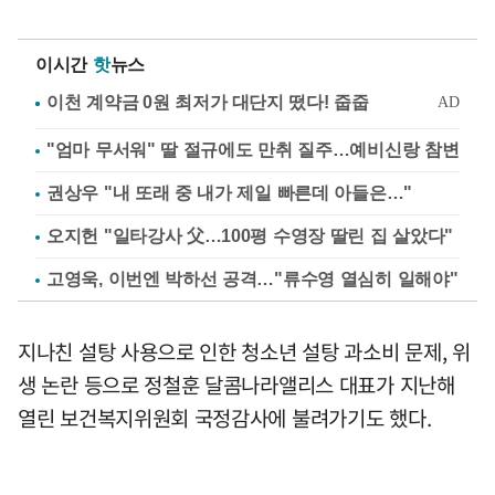
이시간
핫
뉴스
"엄마 무서워" 딸 절규에도 만취 질주…예비신랑 참변
권상우 "내 또래 중 내가 제일 빠른데 아들은…"
오지헌 "일타강사 父…100평 수영장 딸린 집 살았다"
고영욱, 이번엔 박하선 공격…"류수영 열심히 일해야"
지나친 설탕 사용으로 인한 청소년 설탕 과소비 문제, 위
생 논란 등으로 정철훈 달콤나라앨리스 대표가 지난해
열린 보건복지위원회 국정감사에 불려가기도 했다.