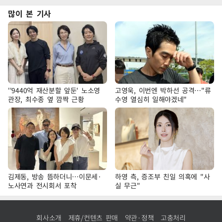
많이 본 기사
''9440억 재산분할 앞둔' 노소영
고영욱, 이번엔 박하선 공격…"류
관장, 최수종 옆 깜짝 근황
수영 열심히 일해야겠네"
김제동, 방송 뜸하더니…이문세·
하영 측, 증조부 친일 의혹에 "사
노사연과 전시회서 포착
실 무근"
회사소개
제휴/컨텐츠 판매
약관·정책
고충처리