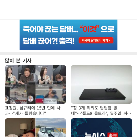
많이 본 기사
표창원, 남규리에 15년 만에 사
"창 3개 띄워도 답답함 없
과…"제가 틀렸습니다"
네"…'폴드8 울트라', 일주일 써보
니