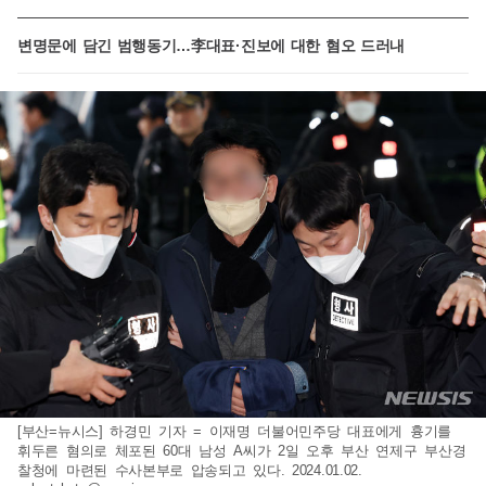
변명문에 담긴 범행동기…李대표·진보에 대한 혐오 드러내
[부산=뉴시스] 하경민 기자 = 이재명 더불어민주당 대표에게 흉기를
휘두른 혐의로 체포된 60대 남성 A씨가 2일 오후 부산 연제구 부산경
찰청에 마련된 수사본부로 압송되고 있다. 2024.01.02.