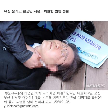
유심 숨기고·현금만 사용…치밀한 범행 정황
[부산=뉴시스] 하경민 기자 = 이재명 더불어민주당 대표가 2일 오전
부산 강서구 대항전망대를 방문해 가덕신공항 건설 예정지를 둘러본
뒤 흉기 피습을 당해 쓰러져 있다. 2024.01.02.
yulnetphoto@newsis.com