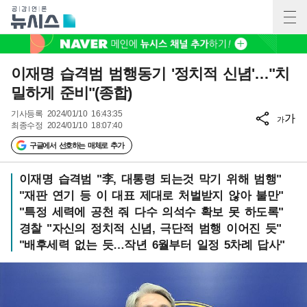
이재명 습격범 범행동기 '정치적 신념'…"치
밀하게 준비"(종합)
기사등록
2024/01/10 16:43:35
가
가
최종수정
2024/01/10 18:07:40
구글에서 선호하는 매체로 추가
이재명 습격범 "李, 대통령 되는것 막기 위해 범행"
"재판 연기 등 이 대표 제대로 처벌받지 않아 불만"
"특정 세력에 공천 줘 다수 의석수 확보 못 하도록"
경찰 "자신의 정치적 신념, 극단적 범행 이어진 듯"
"배후세력 없는 듯…작년 6월부터 일정 5차례 답사"