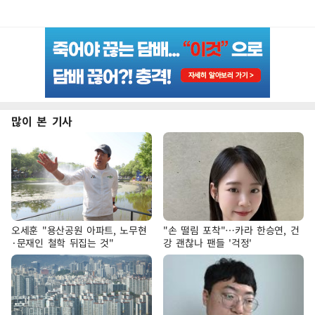
많이 본 기사
오세훈 "용산공원 아파트, 노무현
"손 떨림 포착"…카라 한승연, 건
·문재인 철학 뒤집는 것"
강 괜찮나 팬들 '걱정'