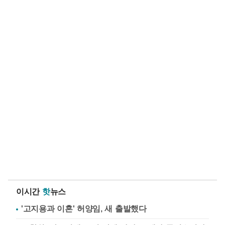
이시간
핫
뉴스
'고지용과 이혼' 허양임, 새 출발했다