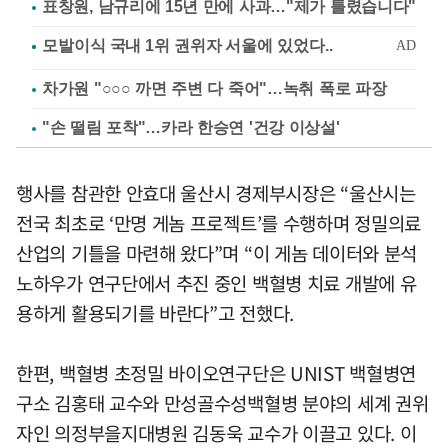
표창원, 남규리에 15년 만에 사과…"제가 틀렸습니다"
차가원 "○○○ 까면 주변 다 죽어"…녹취 폭로 파장
"손 떨림 포착"…카라 한승연 '건강 이상설'
행사를 참관한 안효대 울산시 경제부시장은 “울산시는
전국 최초로 ‘만명 게놈 프로젝트’를 수행하며 정밀의료
산업의 기틀을 마련해 왔다”며 “이 게놈 데이터와 분석
노하우가 연구단에서 추진 중인 백혈병 치료 개발에 유
용하게 활용되기를 바란다”고 전했다.
한편, 백혈병 초정밀 바이오연구단은 UNIST 백혈병연
구소 김홍태 교수와 만성골수성백혈병 분야의 세계 권위
자인 의정부을지대병원 김동욱 교수가 이끌고 있다. 이