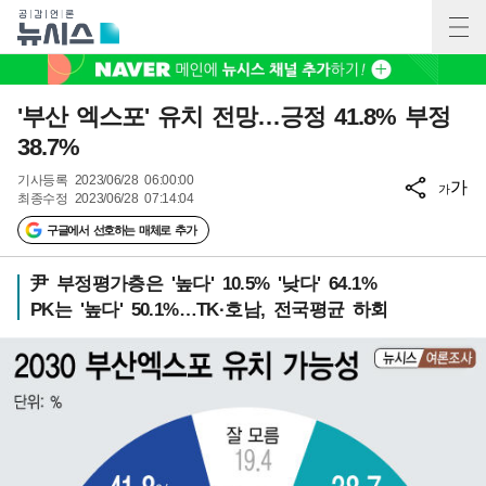
'부산 엑스포' 유치 전망…긍정 41.8% 부정
38.7%
기사등록
2023/06/28 06:00:00
가
가
최종수정
2023/06/28 07:14:04
구글에서 선호하는 매체로 추가
尹 부정평가층은 '높다' 10.5% '낮다' 64.1%
PK는 '높다' 50.1%…TK·호남, 전국평균 하회