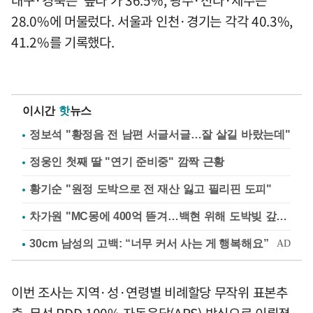
대구·경북은 '높다'가 36.5%, 광주·전라·제주는
28.0%에 머물렀다. 서울과 인천·경기는 각각 40.3%,
41.2%를 기록했다.
이시간
핫
뉴스
정보석 "황정음 전 남편 서글서글…잘 살길 바랐는데"
정웅인 첫째 딸 "연기 준비중" 깜짝 근황
황기순 "원정 도박으로 전 재산 잃고 필리핀 도피"
차가원 "MC몽에 400억 뜯겨…백현 위해 도박빚 갚아줘"
이번 조사는 지역·성·연령별 비례할당 무작위 표본추