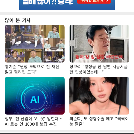
많이 본 기사
황기순 "원정 도박으로 전 재산
정보석 "황정음 전 남편 서글서글
잃고 필리핀 도피"
한 인상이었는데…"
정부, 전 산업에 'AI 옷' 입힌다…
최준희, 또 성형수술 예고 "짝짝이
AI 로봇 연 1000대 보급 추진
눈 탈출"