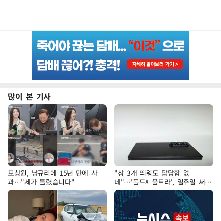
많이 본 기사
표창원, 남규리에 15년 만에 사
"창 3개 띄워도 답답함 없
과…"제가 틀렸습니다"
네"…'폴드8 울트라', 일주일 써보
니