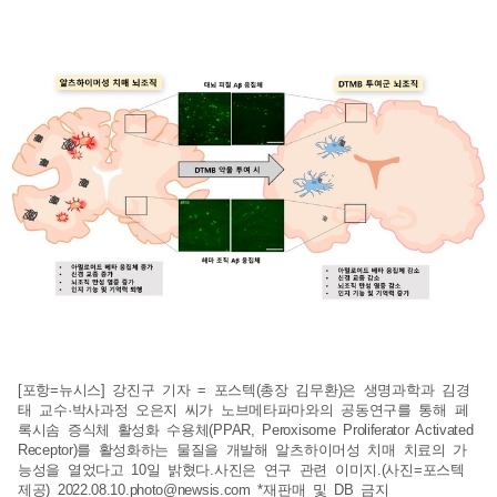
[포항=뉴시스] 강진구 기자 = 포스텍(총장 김무환)은 생명과학과 김경
태 교수·박사과정 오은지 씨가 노브메타파마와의 공동연구를 통해 페
록시솜 증식체 활성화 수용체(PPAR, Peroxisome Proliferator Activated
Receptor)를 활성화하는 물질을 개발해 알츠하이머성 치매 치료의 가
능성을 열었다고 10일 밝혔다.사진은 연구 관련 이미지.(사진=포스텍
제공)
2022.08.10.photo@newsis.com
*재판매 및 DB 금지