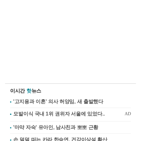
이시간
핫
뉴스
'고지용과 이혼' 의사 허양임, 새 출발했다
'마약 자숙' 유아인, 남사친과 뽀뽀 근황
손 덜덜 떠는 카라 한승연, 건강이상설 확산