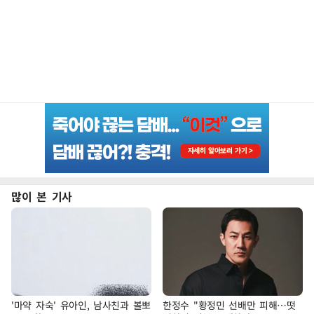
많이 본 기사
'마약 자숙' 유아인, 남사친과 볼뽀
한정수 "황정민 선배만 피해…떳