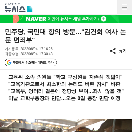
민주당, 국민대 항의 방문…"김건희 여사 논
문 면죄부"
기사등록
2022/08/04 17:16:26
가
가
최종수정
2022/08/04 17:30:43
구글에서 선호하는 매체로 추가
교육위 소속 의원들 "학교 구성원들 자존심 짓밟아"
"교육기관으로서 최소한의 논리도 버린 참사" 비판
"교육부, 엉터리 결론에 정당성 부여…좌시 않을 것"
이날 교학부총장과 면담…오는 8일 총장 면담 예정