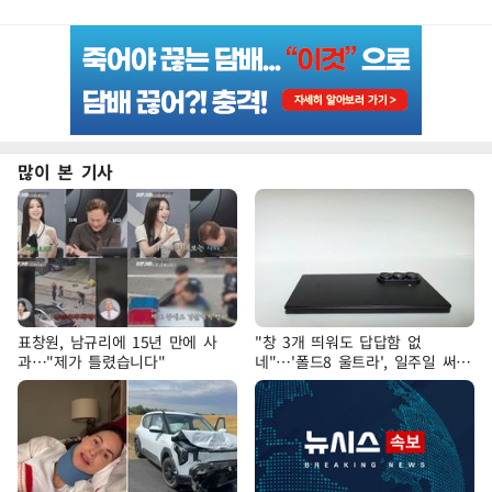
많이 본 기사
표창원, 남규리에 15년 만에 사
"창 3개 띄워도 답답함 없
과…"제가 틀렸습니다"
네"…'폴드8 울트라', 일주일 써보
니