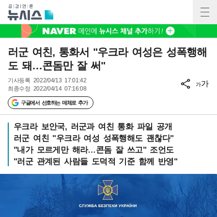
러군 여친, 통화서 "우크라 여성은 성폭행해
도 돼…콘돔만 잘 써"
기사등록
2022/04/13 17:01:42
가
가
최종수정
2022/04/14 07:16:08
구글에서 선호하는 매체로 추가
우크라 보안국, 러군과 여친 통화 파일 공개
러군 여친 "우크라 여성 성폭행해도 괜찮다"
"내가 모르게만 해라…콘돔 잘 쓰고" 조언도
"러군 관계된 사람들 도덕적 기준 함께 반영"