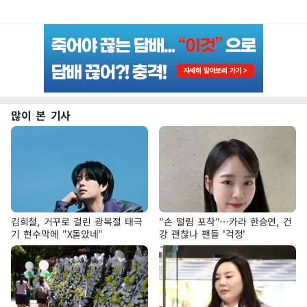
많이 본 기사
김희철, 거꾸로 걸린 광복절 태극
"손 떨림 포착"…카라 한승연, 건
기 현수막에 "X돌았네"
강 괜찮나 팬들 '걱정'