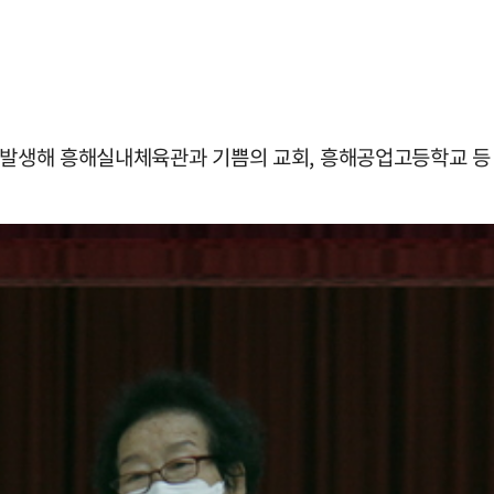
이 발생해 흥해실내체육관과 기쁨의 교회, 흥해공업고등학교 등