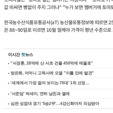
값 비싸면 빵없이 주지 그러냐" "누가 보면 햄버거에 토마
한국농수산식품유통공사(aT) 농산물유통정보에 따르면 25일
은 88~90일로 이르면 10월 말께야 가격이 평년 수준으로
이시간
핫
뉴스
"서장훈, 28억에 산 서초 건물 450억에 매물로"
방은희, 어머니 고독사에 오열 "이틀 만에 발견"
'서준맘' 박세미, 연하 남친과 열애
심판 성접대 경기 '5승2무'…4강신화마저 의심받아