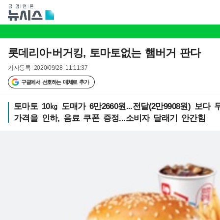
롯데리아·버거킹, 토마토없는 햄버거 판다
기사등록
2020/09/28 11:11:37
구글에서 선호하는 매체로 추가
토마토 10㎏ 도매가 6만2660원...전달(2만9908원) 보다
가격을 인하, 음료 쿠폰 증정...소비자 달래기 안간힘