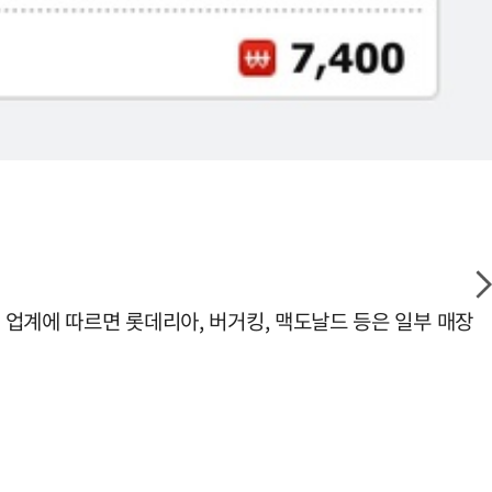
 업계에 따르면 롯데리아, 버거킹, 맥도날드 등은 일부 매장