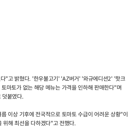
 밝혔다. '한우불고기' 'AZ버거' '와규에디션2' '핫크
까지 토마토가 없는 해당 메뉴는 가격을 인하해 판매한다"며
 덧붙였다.
 "여름 이상 기후에 전국적으로 토마토 수급이 어려운 상황"이
 위해 최선을 다하겠다"고 전했다.