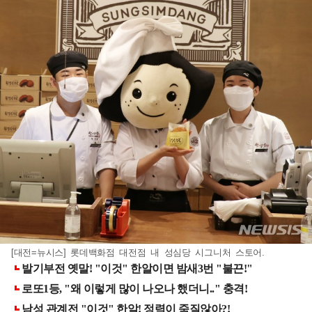
[대전=뉴시스] 롯데백화점 대전점 내 성심당 시그니처 스토어.