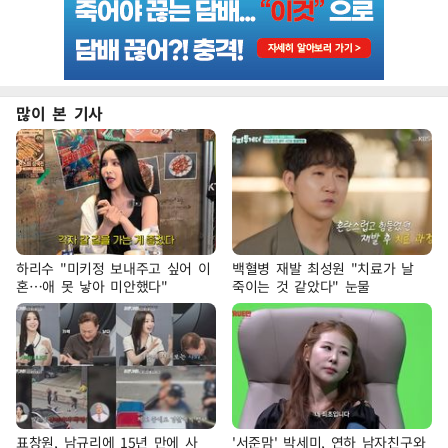
많이 본 기사
하리수 "미키정 보내주고 싶어 이
백혈병 재발 최성원 "치료가 날
혼…애 못 낳아 미안했다"
죽이는 것 같았다" 눈물
표창원, 남규리에 15년 만에 사
'서준맘' 박세미, 연하 남자친구와