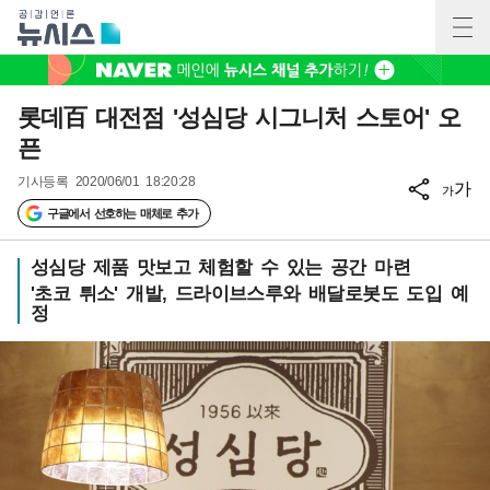
롯데百 대전점 '성심당 시그니처 스토어' 오
픈
기사등록
2020/06/01 18:20:28
가
가
구글에서 선호하는 매체로 추가
성심당 제품 맛보고 체험할 수 있는 공간 마련
'초코 튀소' 개발, 드라이브스루와 배달로봇도 도입 예
정