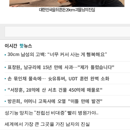
이시간
핫
뉴스
표창원, 남규리에 15년 만에 사과…"제가 틀렸습니다"
손 묶인채 물속에… 女유튜버, UDT 훈련 완벽 소화
"서장훈, 28억에 산 서초 건물 450억에 매물로"
방은희, 어머니 고독사에 오열 "이틀 만에 발견"