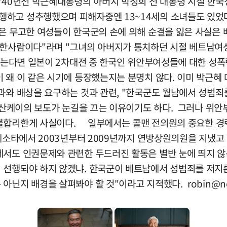
"40년전 박근혜대통령의 아버지 박정희 전 대통령 시절 한
하고 성추행했으며 피해자중엔 13~14세의 소녀들도 있었다"
많은 무고한 여성들이 한국군의 손에 의해 순결을 잃은 사실은
중 한사람이다"라며 "그녀의 아버지가 통치하던 시절 베트남
 않는다면 일본이 2차대전 중 한국인 위안부여성들에 대한 성
 왜 이 같은 시기에 등장했는지는 분명치 않다. 이미 박근혜
와 배상을 요구하는 것과 관련, "한국군도 월남에서 성범죄를
다. 산케이의 보도가 눈길을 끄는 이유이기도 하다. 그러나 
 불합리한게 사실이다. 일부에서는 콜맨 전의원의 중요한 경
네소타에서 2003년부터 2009년까지 연방상원의원을 지냈고
에서도 인권문제와 관련한 두드러진 활동은 별반 눈에 띄지 않
 선행되야 하지 않겠냐. 한국군이 베트남에서 성범죄를 저지
 아닌지 배경을 살펴봐야 할 것"이라고 지적했다.
robin@n