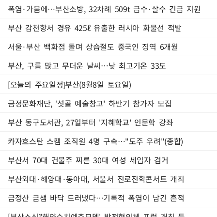
폭염·가뭄에…부산소방, 32차례 509t 급수·살수 긴급 지원
부산 감천항서 경유 425ℓ 유출한 러시아 화물선 적발
서울·부산 백화점 돌며 상습절도 중국인 징역 6개월
부산, 구름 많고 무더운 날씨…낮 최고기온 33도
[오늘의 주요일정]부산(8월8일 토요일)
금정문화재단, '섯골 예술창고' 하반기 참가자 모집
부산 동구도서관, 27일부터 '지혜학교' 인문학 강좌
카자흐스탄 스캠 조직원 4명 구속…"도주 우려"(종합)
부산서 70대 건물주 찌른 30대 여성 세입자 검거
부산외대·해양대·동아대, 서울서 진로진학콘서트 개최
금정산 금샘 바닥 드러냈다…기록적 폭염이 남긴 흔적
[부산소식]'해양수치예측모델' 발전협의체 포럼 개최 등