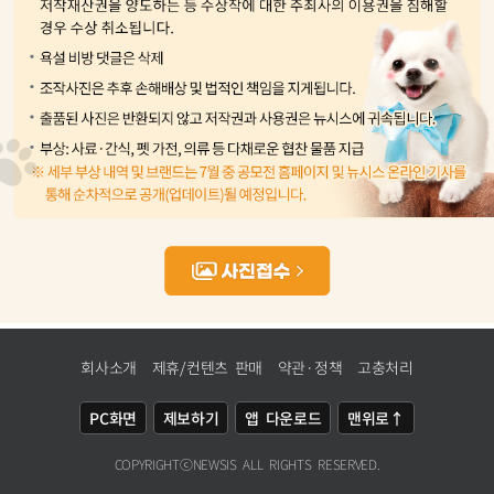
회사소개
제휴/컨텐츠 판매
약관·정책
고충처리
PC화면
제보하기
앱 다운로드
맨위로↑
COPYRIGHTⓒ
NEWSIS
ALL RIGHTS RESERVED.