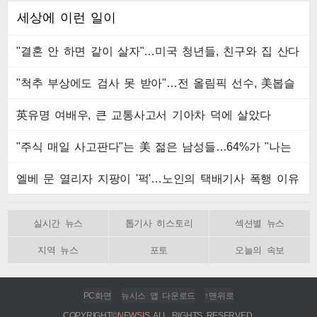
세상에 이런 일이
"결혼 안 하면 같이 살자"…미국 청년들, 친구와 집 산다
"척추 부상에도 검사 못 받아"…전 올림픽 선수, 美봅슬
레이협회 상대 소송
英유명 여배우, 큰 교통사고서 기아차 덕에 살았다
"주식 매일 사고판다"는 美 젊은 남성들…64%가 "나는
인생의 패배자“
엘베 문 열리자 지팡이 '퍽'…노인의 택배기사 폭행 이유
실시간 뉴스
톱기사 히스토리
섹션별 뉴스
지역 뉴스
포토
오늘의 속보
PC화면
뉴시스 앱 다운로드
↑맨위로
COPYRIGHT©
NEWSIS
ALL RIGHTS RESERVED.