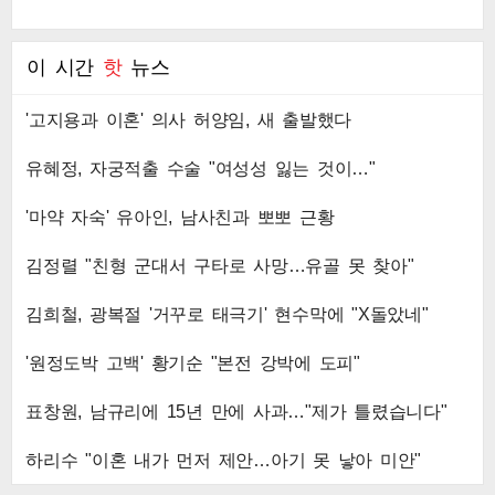
이 시간
핫
뉴스
'고지용과 이혼' 의사 허양임, 새 출발했다
유혜정, 자궁적출 수술 "여성성 잃는 것이…"
'마약 자숙' 유아인, 남사친과 뽀뽀 근황
김정렬 "친형 군대서 구타로 사망…유골 못 찾아"
김희철, 광복절 '거꾸로 태극기' 현수막에 "X돌았네"
'원정도박 고백' 황기순 "본전 강박에 도피"
표창원, 남규리에 15년 만에 사과…"제가 틀렸습니다"
하리수 "이혼 내가 먼저 제안…아기 못 낳아 미안"