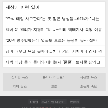
세상에 이런 일이
"주식 매일 사고판다"는 美 젊은 남성들…64%가 "나는
인생의 패배자“
엘베 문 열리자 지팡이 '퍽'…노인의 택배기사 폭행 이유
"20년 병수발했는데 얼굴도 모르는 동생이 유산 절반
을"…배다른 형제 상속권 있을까
냄비 태우고 욕실 물바다…'치매 의심' 시어머니 검사 권
유했다가 '날벼락'
새벽 식당 몰래 들어와 테이블서 '쿨쿨'…토사물 남기고
사라진 남성
실시간 뉴스
톱기사 히스토리
섹션별 뉴스
지역 뉴스
포토
오늘의 속보
PC화면
뉴시스 앱 다운로드
↑맨위로