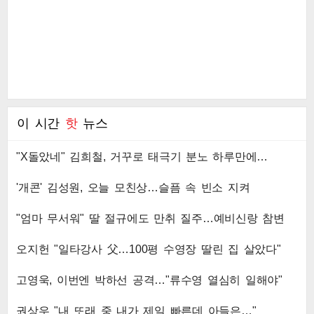
이 시간
핫
뉴스
"X돌았네" 김희철, 거꾸로 태극기 분노 하루만에…
'개콘' 김성원, 오늘 모친상…슬픔 속 빈소 지켜
"엄마 무서워" 딸 절규에도 만취 질주…예비신랑 참변
오지헌 "일타강사 父…100평 수영장 딸린 집 살았다"
고영욱, 이번엔 박하선 공격…"류수영 열심히 일해야"
권상우 "내 또래 중 내가 제일 빠른데 아들은…"