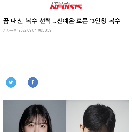
꿈 대신 복수 선택…신예은·로몬 '3인칭 복수'
기사등록
2022/09/07 08:38:19