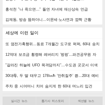
홍석천 "나 죽으면…" 돌연 자녀에 재산상속 언급
김제동, 방송 뜸하더니…이문세·노사연과 깜짝 근황
세상에 이런 일이
또 염전가혹행위…동료 7개월간 도구로 퍽퍽, 60대 송치
12억대 보조금 횡령해 레버리지 '펑펑'…파견공무원 자
수
"갈라진 하늘에 UFO 목격담까지"…수도권 곳곳서 이색
현상 포착
30대母, 두 딸 태우고 178㎞/h '만취질주' 쾅…20대 예비
신랑 참변
주차 중 시어머니 치어 숨지게 한 60대 며느리 입건
실시간 뉴스
톱기사 히스토리
섹션별 뉴스