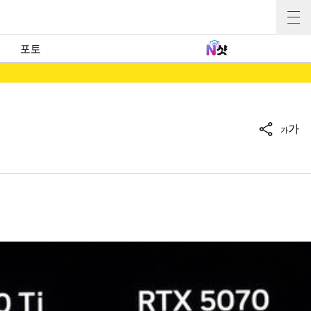
포토
가
가