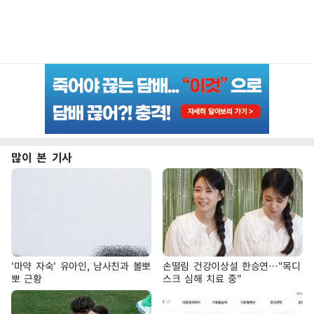
많이 본 기사
'마약 자숙' 유아인, 남사친과 볼뽀
손떨림 건강이상설 한승연…"목디
뽀 근황
스크 심해 치료 중"