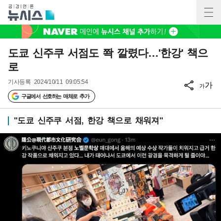
도쿄 신주쿠 서점도 쫙 깔렸다…'한강' 책으
로
기사등록
2024/10/11 09:05:54
가
가
구글에서 선호하는 매체로 추가
"도쿄 신주쿠 서점, 한강 책으로 채워져"