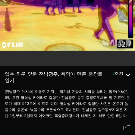
7
/
320
입추 하루 앞둔 전남광주, 폭염이 만든 충장로
열기
[전남광주=뉴시스] 이영주 기자 = 절기상 가을의 시작을 알리는 입추(立秋)인
6일 오전 열화상 카메라로 촬영한 전남광주 동구 충장로우체국 앞 지표면 온
도가 최대 54.2도에 이르고 있다. 열화상 카메라로 촬영한 사진은 온도가 높
을수록 붉은색, 낮을수록 푸른색으로 표시된다. 전남광주 광주동부지역은 지
난 1일부터 5일까지 이어졌던 폭염중대경보가 해제된 지 하루 만인 6일 다
시 발효됐다. 2026.08.06.leeyj2578@newsis.com