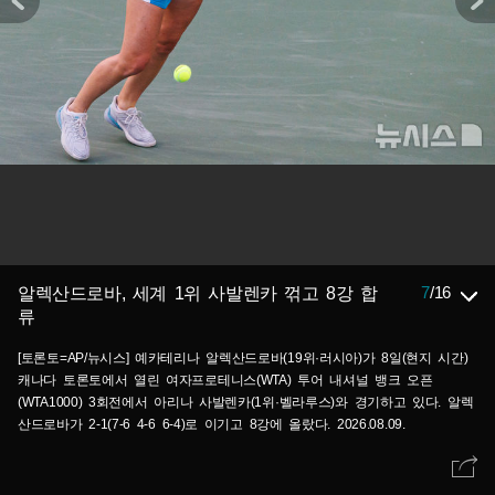
7
/
16
알렉산드로바, 세계 1위 사발렌카 꺾고 8강 합
류
[토론토=AP/뉴시스] 예카테리나 알렉산드로바(19위·러시아)가 8일(현지 시간)
캐나다 토론토에서 열린 여자프로테니스(WTA) 투어 내셔널 뱅크 오픈
(WTA1000) 3회전에서 아리나 사발렌카(1위·벨라루스)와 경기하고 있다. 알렉
산드로바가 2-1(7-6 4-6 6-4)로 이기고 8강에 올랐다. 2026.08.09.