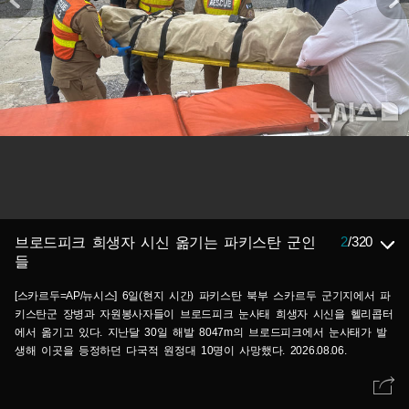
2
/
320
브로드피크 희생자 시신 옮기는 파키스탄 군인
들
[스카르두=AP/뉴시스] 6일(현지 시간) 파키스탄 북부 스카르두 군기지에서 파
키스탄군 장병과 자원봉사자들이 브로드피크 눈사태 희생자 시신을 헬리콥터
에서 옮기고 있다. 지난달 30일 해발 8047m의 브로드피크에서 눈사태가 발
생해 이곳을 등정하던 다국적 원정대 10명이 사망했다. 2026.08.06.