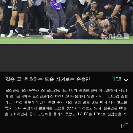
1
/
16
'결승 골' 환호하는 모습 지켜보는 손흥민
[로스앤젤레스=AP/뉴시스] 로스앤젤레스 FC의 손흥민(왼쪽)이 8일(현지 시간)
미 캘리포니아주 로스앤젤레스 BMO 스타디움에서 열린 2026 리그스컵 조별
리그 2차전 톨루카와 경기 후반 추가 시간 결승 골을 넣은 에디 세구라(오른
쪽)와 드니 부앙가가 환호하는 모습을 웃으며 바라보고 있다. 손흥민은 68분
을 소화하면서 공격 포인트를 올리지 못했고, LA FC는 1-0으로 진땀승을 거
뒀다. 2026.08.09.