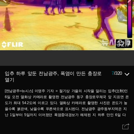
7
/
320
입추 하루 앞둔 전남광주, 폭염이 만든 충장로
열기
[전남광주=뉴시스] 이영주 기자 = 절기상 가을의 시작을 알리는 입추(立秋)인
6일 오전 열화상 카메라로 촬영한 전남광주 동구 충장로우체국 앞 지표면 온
도가 최대 54.2도에 이르고 있다. 열화상 카메라로 촬영한 사진은 온도가 높
을수록 붉은색, 낮을수록 푸른색으로 표시된다. 전남광주 광주동부지역은 지
난 1일부터 5일까지 이어졌던 폭염중대경보가 해제된 지 하루 만인 6일 다
시 발효됐다. 2026.08.06.leeyj2578@newsis.com