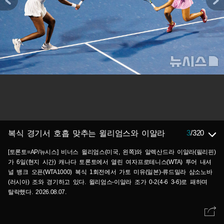
3
/
320
복식 경기서 호흡 맞추는 윌리엄스와 이알라
[토론토=AP/뉴시스] 비너스 윌리엄스(미국, 왼쪽)와 알렉산드라 이알라(필리핀)
가 6일(현지 시간) 캐나다 토론토에서 열린 여자프로테니스(WTA) 투어 내셔
널 뱅크 오픈(WTA1000) 복식 1회전에서 가토 미유(일본)-류드밀라 삼소노바
(러시아) 조와 경기하고 있다. 윌리엄스-이알라 조가 0-2(4-6 3-6)로 패하며
탈락했다. 2026.08.07.