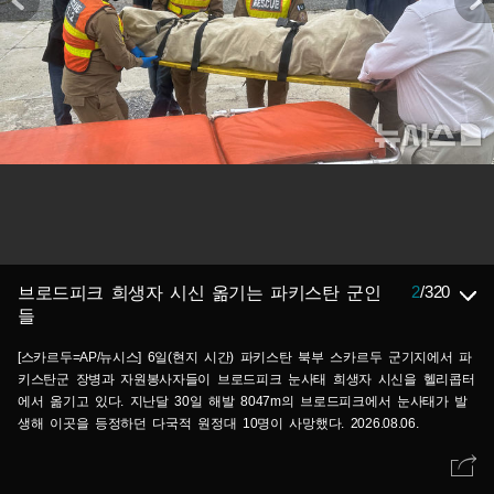
2
/
320
브로드피크 희생자 시신 옮기는 파키스탄 군인
들
[스카르두=AP/뉴시스] 6일(현지 시간) 파키스탄 북부 스카르두 군기지에서 파
키스탄군 장병과 자원봉사자들이 브로드피크 눈사태 희생자 시신을 헬리콥터
에서 옮기고 있다. 지난달 30일 해발 8047m의 브로드피크에서 눈사태가 발
생해 이곳을 등정하던 다국적 원정대 10명이 사망했다. 2026.08.06.