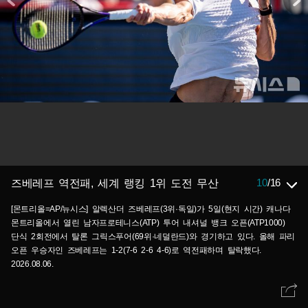
10
/
16
즈베레프 역전패, 세계 랭킹 1위 도전 무산
[몬트리올=AP/뉴시스] 알렉산더 즈베레프(3위·독일)가 5일(현지 시간) 캐나다
몬트리올에서 열린 남자프로테니스(ATP) 투어 내셔널 뱅크 오픈(ATP1000)
단식 2회전에서 탈론 그릭스푸어(69위·네덜란드)와 경기하고 있다. 올해 파리
오픈 우승자인 즈베레프는 1-2(7-6 2-6 4-6)로 역전패하며 탈락했다.
2026.08.06.