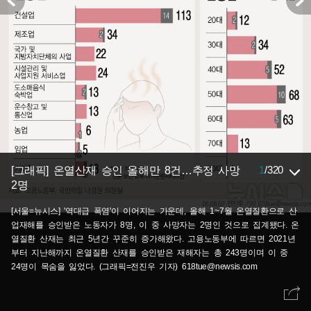
1
/
320
[그래픽] 온열산재 승인 올해만 8건…추정 사망
2명
[서울=뉴시스] '역대급 폭염'이 이어지는 가운데, 올해 1~7월 온열질환으로 산
업재해를 승인받은 노동자가 8명, 이 중 사망자는 2명인 것으로 집계됐다. 온
열질환 산재는 최근 5년간 꾸준히 증가해왔다. 고용노동부에 따르면 2021년
부터 지난해까지 온열질환 산재를 승인받은 재해자는 총 243명이며 이 중
24명이 목숨을 잃었다. (그래픽=전진우 기자) 618tue@newsis.com