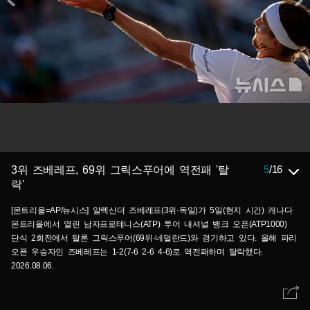
5
/
16
3위 즈베레프, 69위 그릭스푸어에 역전패 '탈
락'
[몬트리올=AP/뉴시스] 알렉산더 즈베레프(3위·독일)가 5일(현지 시간) 캐나다
몬트리올에서 열린 남자프로테니스(ATP) 투어 내셔널 뱅크 오픈(ATP1000)
단식 2회전에서 탈론 그릭스푸어(69위·네덜란드)와 경기하고 있다. 올해 파리
오픈 우승자인 즈베레프는 1-2(7-6 2-6 4-6)로 역전패하며 탈락했다.
2026.08.06.