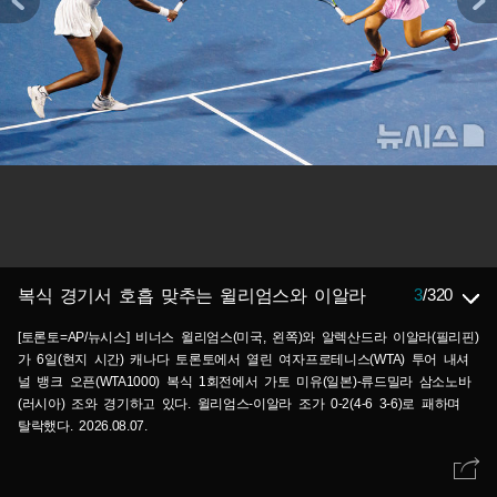
3
/
320
복식 경기서 호흡 맞추는 윌리엄스와 이알라
[토론토=AP/뉴시스] 비너스 윌리엄스(미국, 왼쪽)와 알렉산드라 이알라(필리핀)
가 6일(현지 시간) 캐나다 토론토에서 열린 여자프로테니스(WTA) 투어 내셔
널 뱅크 오픈(WTA1000) 복식 1회전에서 가토 미유(일본)-류드밀라 삼소노바
(러시아) 조와 경기하고 있다. 윌리엄스-이알라 조가 0-2(4-6 3-6)로 패하며
탈락했다. 2026.08.07.