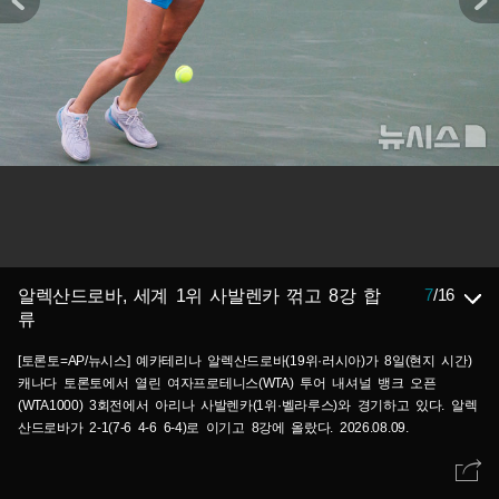
7
/
16
알렉산드로바, 세계 1위 사발렌카 꺾고 8강 합
류
[토론토=AP/뉴시스] 예카테리나 알렉산드로바(19위·러시아)가 8일(현지 시간)
캐나다 토론토에서 열린 여자프로테니스(WTA) 투어 내셔널 뱅크 오픈
(WTA1000) 3회전에서 아리나 사발렌카(1위·벨라루스)와 경기하고 있다. 알렉
산드로바가 2-1(7-6 4-6 6-4)로 이기고 8강에 올랐다. 2026.08.09.