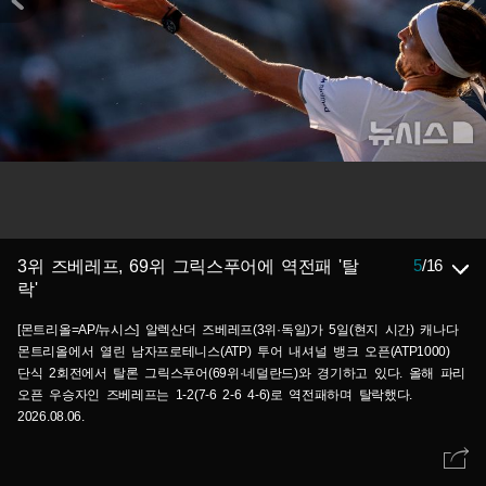
5
/
16
3위 즈베레프, 69위 그릭스푸어에 역전패 '탈
락'
[몬트리올=AP/뉴시스] 알렉산더 즈베레프(3위·독일)가 5일(현지 시간) 캐나다
몬트리올에서 열린 남자프로테니스(ATP) 투어 내셔널 뱅크 오픈(ATP1000)
단식 2회전에서 탈론 그릭스푸어(69위·네덜란드)와 경기하고 있다. 올해 파리
오픈 우승자인 즈베레프는 1-2(7-6 2-6 4-6)로 역전패하며 탈락했다.
2026.08.06.