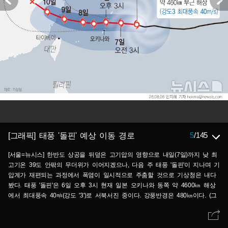
5
/
145
[그래픽] 태풍 '돌핀' 예상 이동 경로
[서울=뉴시스] 한반도 상공을 뒤덮은 고기압의 영향으로 내일(7일)까지 낮 최
고기온 39도 안팎의 무더위가 이어지겠으나, 다음 주 태풍 '돌핀'이 지나며 기
압계가 재편되는 과정에서 폭염이 일시적으로 주춤할 것으로 기상청은 내다
봤다. 태풍 '돌핀'은 6일 오후 3시 현재 일본 오키나와 동쪽 약 4600㎞ 해상
에서 최대풍속 40㎧(강도 '3')로 서북서진 중이다. 강풍반경은 480㎞이다. (그
래픽=안지혜 기자) hokma@newsis.com