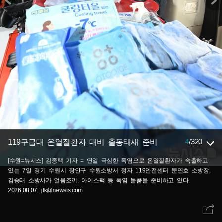
4
/
320
119구급대 온열질환자 대비 출동태새 준비
[수원=뉴시스] 김종택 기자 = 연일 극심한 폭염으로 온열질환자가 속출하고
있는 7일 경기 수원시 장안구 수원소방서 정자 119안전센터 문연호 소방장,
김승태 소방사가 얼음조끼, 아이스팩 등 폭염 물품을 준비하고 있다.
2026.08.07. jtk@newsis.com