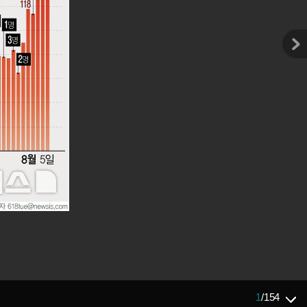
1
/
154