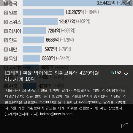
8
/
152
[그래픽] 환율 방어에도 외환보유액 4279억달
러…세계 10위
[서울=뉴시스] 원·달러 환율 방어에 달러가 투입됐지만 외화 외국환평형기금
채권(외평채) 신규 발행 등에 힘입어 7월 외환보유액이 증가했다. 지난달 외
환보유액은 전월보다 5억9000만 달러 늘어난 4279억5000만 달러를 기록했
다. 6월 기준 외환보유액 규모는 세계 10위로 전월보다 세 계단 상승했다.
(그래픽=안지혜 기자) hokma@newsis.com